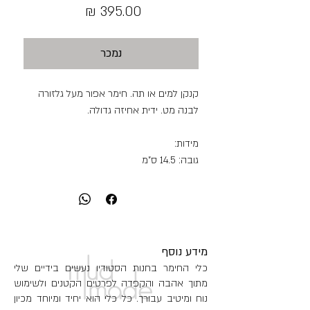
מחיר
נמכר
קנקן למים או תה. חימר אפור מעל גלזורה
לבנה מט. ידית אחיזה גדולה.
מידות:
גובה: 14.5 ס"מ
קוטר: 9 ס"מ
היקף כלי (אזור הרחב): 38 ס"מ
כמות הכלת נוזל: 1000 מ"ל
משקל: 904 גר'
מידע נוסף
כלי החימר בחנות הסטודיו נעשים בידיים שלי
מתוך אהבה והקפדה לפרטים הקטנים ולשימוש
נוח ומיטיב עבורך. כל כלי הוא יחיד ומיוחד מכיון