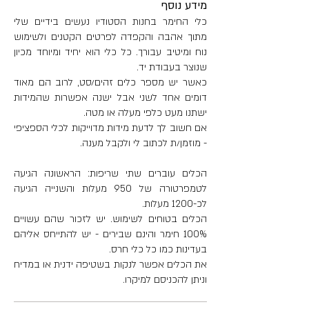
מידע נוסף
היקף כלי: 26 ס"מ
כלי החימר בחנות הסטודיו נעשים בידיים שלי
כמות הכלת מים: 400 מ"ל
מתוך אהבה והקפדה לפרטים הקטנים ולשימוש
משקל: 440 גר'
נוח ומיטיב עבורך. כל כלי הוא יחיד ומיוחד מכיון
שנוצר בעבודת יד.
מידות וואזה גדולה יותר:
כאשר יש מספר כלים זהים/סט, לרוב הם מאוד
גובה: 14 ס"מ
דומים אחד לשני אבל ישנה אפשרות שהמידות
קוטר:7 ס"מ
ישתנו מעט כלפי מעלה או מטה.
אם חשוב לך לדעת מידות מדוייקות לכלי הספציפי
היקף כלי: 30 ס"מ
- מוזמן/ת לכתוב לי ולקבל מענה.
כמות הכלת מים: 550 מ"ל
משקל: 448 גר'
הכלים עוברים שתי שריפות: הראשונה הגיעה
לטמפרטורה של 950 מעלות והשנייה הגיעה
לכ-1200 מעלות.
הכלים בטוחים לשימוש. יש לזכור שהם עשויים
100% חימר והינם שבירים - יש להתייחס אליהם
בעדינות כמו כל כלי חרס.
את הכלים אפשר לנקות בשטיפה ידנית או במדיח
וניתן להכניסם למיקרו.