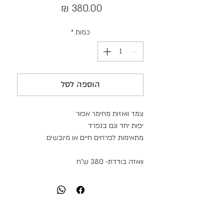
מחיר
כמות
*
הוספה לסל
צמד וואזות מחימר אפור
יפות יחד וגם בנפרד
מתאימות לפרחים חיים או מיובשים
וואזה בודדת- 380 ש"ח
שתי הוואזות יחד- 700 ש"ח
מידות וואזה קטנה:
גובה: 13 ס"מ
קוטר: 5.5 ס"מ