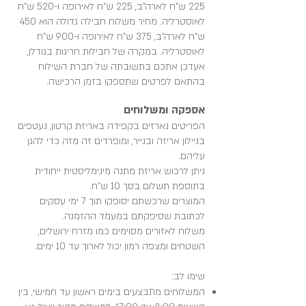
225 ש"ח לארה"ב, 225 ש"ח לאירופה ו-520 ש"ח
לאוסטרליה. מחיר משלוח חבילה גדולה הוא 450
ש"ח לארה"ב, 375 ש"ח לאירופה ו-900 ש"ח
לאוסטרליה. במקרה של חבילות חריגות בגודלן,
אעדכן אתכם בתשובתה של חברת השילוח
בהתאם לפרטים שתספקו בזמן הרכישה.
אספקה ומשלוחים
הפריטים נארזים בקפידה באריזת קרטון, נעטפים
בניילון אריזה ובנייר, ומופרדים זה מזה כדי להגן
עליהם.
ניתן לרכוש אריזת מתנה מינימליסטית ייחודית
בתוספת תשלום בסך 10 ש"ח.
המוצרים שרכשתם יסופקו תוך 7 ימי עסקים
לכתובת שסיפקתם במעמד ההזמנה.
משלוח לאזורים מסוימים כמו מזרח ירושלים,
השטחים ומצפה רמון יכול לארוך עד 10 ימים.
שימו לב:
המשלוחים מתבצעים בימים ראשון עד חמישי, בין