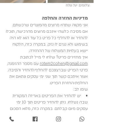
צילומים: יעל שלח
מדיניות החזרה והחלפה
אני מקווה שתהיו מרוצים מהמוצרים שרכשתם.
אם מסיבה כלשהי אינכם מרוצים מהרכישה, תוכלו
להחזיר או להחליף כל פריט כל עוד הוא לא היה
בשימוש ולא נגרם לו נזק. במקרה כזה, הלקוח
יישא בעלויות המשלוח של ההחזרה.
איך מחזירים פריט? שלחו לי מייל לכתובת
rotem2cohen@gmail.com
עם מספר ההזמנה,
פרטי הפריט שברצונכם להחליף/להחזיר והסיבה.
אצור איתכם קשר תוך שני ימי עסקים ונתאם את
החלפת/החזרת הפריט.
שימו לב:​
• יש להחזיר את הפריטים באריזה המקורית
שבה נשלחו. ניתן להחזיר פריטים תוך 10 ימי
עסקים מיום קבלתם. במקרה כזה, מלוא הסכום
הרכישה יוחזר לכם. השירות מוגבל להחזרה
עוקבת אחת. בקשות רציפות נוספות להחזר כספי
מאותו לקוח לא יתקבלו.