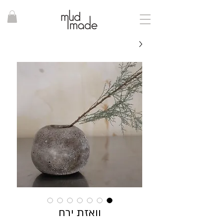
וואזת ירח