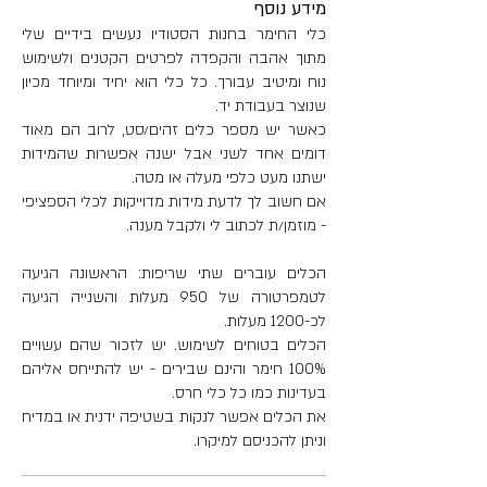
מידע נוסף
כמות הכלת מים: 100 מ"ל
כלי החימר בחנות הסטודיו נעשים בידיים שלי
משקל: 270 גר'
מתוך אהבה והקפדה לפרטים הקטנים ולשימוש
נוח ומיטיב עבורך. כל כלי הוא יחיד ומיוחד מכיון
שנוצר בעבודת יד.
כאשר יש מספר כלים זהים/סט, לרוב הם מאוד
דומים אחד לשני אבל ישנה אפשרות שהמידות
ישתנו מעט כלפי מעלה או מטה.
אם חשוב לך לדעת מידות מדוייקות לכלי הספציפי
- מוזמן/ת לכתוב לי ולקבל מענה.
הכלים עוברים שתי שריפות: הראשונה הגיעה
לטמפרטורה של 950 מעלות והשנייה הגיעה
לכ-1200 מעלות.
הכלים בטוחים לשימוש. יש לזכור שהם עשויים
100% חימר והינם שבירים - יש להתייחס אליהם
בעדינות כמו כל כלי חרס.
את הכלים אפשר לנקות בשטיפה ידנית או במדיח
וניתן להכניסם למיקרו.