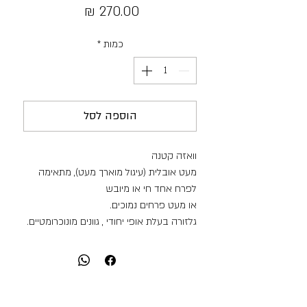
מחיר
כמות
*
הוספה לסל
וואזה קטנה
מעט אובלית (עיגול מוארך מעט), מתאימה
לפרח אחד חי או מיובש
או מעט פרחים נמוכים.
גלזורה בעלת אופי יחודי , גוונים מונוכרומטיים.
מידות:
גובה: 6 ס"מ
קוטר: 3 ס"מ
היקף כלי: 23 ס"מ