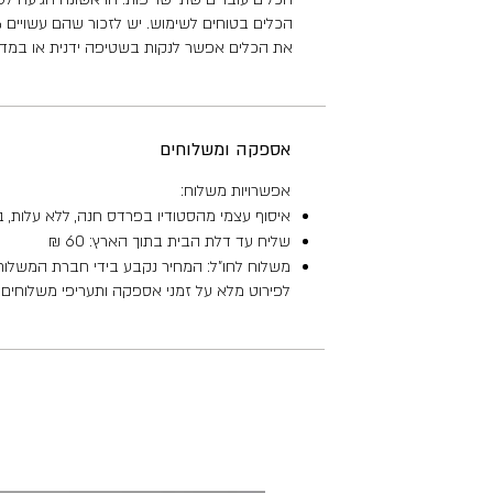
הכלים בטוחים לשימוש. יש לזכור שהם עשויים 100% חימר והינם שבירים - יש להתייחס אליהם בעדינות כמו כל כלי חרס.
את הכלים אפשר לנקות בשטיפה ידנית או במדיח 
אספקה ומשלוחים
אפשרויות משלוח:
איסוף עצמי מהסטודיו בפרדס חנה, ללא עלות, 
שליח עד דלת הבית בתוך הארץ: 60 ₪
משלוח לחו"ל: המחיר נקבע בידי חברת המשלו
לפירוט מלא על זמני אספקה ותעריפי משלוחים -