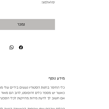
ימי\אלמוגי.
מידות:
גובה: 4.5 ס"מ
נמכר
קוטר: 1.5 ס"מ
היקף כלי: 17 ס"מ
כמות הכלת מים: 50 מ"ל
משקל: 100 גר'
מידע נוסף
כלי החימר בחנות הסטודיו נעשים בידיים שלי מת
כאשר יש מספר כלים זהים/סט, לרוב הם מאוד 
אם חשוב לך לדעת מידות מדוייקות לכלי הספציפי
הכלים עוברים שתי שריפות: הראשונה הגיעה לטמפרטורה של 950 מעלות והשנייה