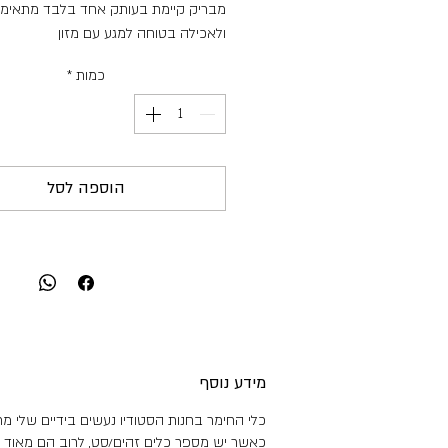
מבריק קיימת בעותק אחד בלבד מתאימ
ולאכילה בטוחה למגע עם מזון
כמות
*
מידות:
גובה: 1.5 ס"מ
קוטר: 27 ס"מ
משקל: 888 גר'
הוספה לסל
מידע נוסף
כלי החימר בחנות הסטודיו נעשים בידיים שלי מת
כאשר יש מספר כלים זהים/סט, לרוב הם מאוד 