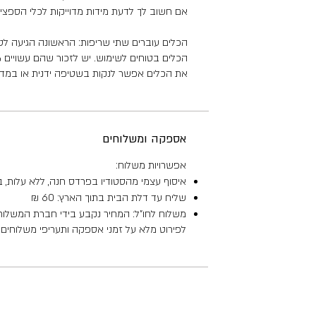
אם חשוב לך לדעת מידות מדוייקות לכלי הספציפי
הכלים עוברים שתי שריפות: הראשונה הגיעה לטמפרטורה של 950 מעלות והשנייה
הכלים בטוחים לשימוש. יש לזכור שהם עשויים 100% חימר והינם שבירים - יש להתייחס אליהם בעדינות כמו כל כלי חרס.
את הכלים אפשר לנקות בשטיפה ידנית או במדיח 
אספקה ומשלוחים
אפשרויות משלוח:
איסוף עצמי מהסטודיו בפרדס חנה, ללא עלות, 
שליח עד דלת הבית בתוך הארץ: 60 ₪
משלוח לחו"ל: המחיר נקבע בידי חברת המשלו
לפירוט מלא על זמני אספקה ותעריפי משלוחים -