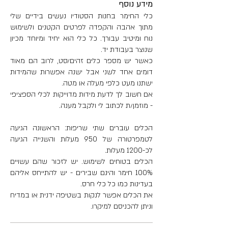
מידע נוסף
רוחב- 7 ס"מ
כלי החימר בחנות הסטודיו נעשים בידיים שלי
משקל- 572 גרם
מתוך אהבה והקפדה לפרטים הקטנים ולשימוש
נוח ומיטיב עבורך. כל כלי הוא יחיד ומיוחד מכיון
שנוצר בעבודת יד.
כאשר יש מספר כלים זהים/סט, לרוב הם מאוד
דומים אחד לשני אבל ישנה אפשרות שהמידות
ישתנו מעט כלפי מעלה או מטה.
אם חשוב לך לדעת מידות מדוייקות לכלי הספציפי
- מוזמן/ת לכתוב לי ולקבל מענה.
הכלים עוברים שתי שריפות: הראשונה הגיעה
לטמפרטורה של 950 מעלות והשנייה הגיעה
לכ-1200 מעלות.
הכלים בטוחים לשימוש. יש לזכור שהם עשויים
100% חימר והינם שבירים - יש להתייחס אליהם
בעדינות כמו כל כלי חרס.
את הכלים אפשר לנקות בשטיפה ידנית או במדיח
וניתן להכניסם למיקרו.