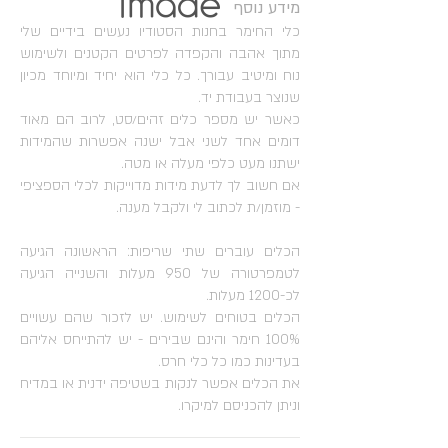
מידע נוסף
כלי החימר בחנות הסטודיו נעשים בידיים שלי
מתוך אהבה והקפדה לפרטים הקטנים ולשימוש
נוח ומיטיב עבורך. כל כלי הוא יחיד ומיוחד מכיון
שנוצר בעבודת יד.
כאשר יש מספר כלים זהים/סט, לרוב הם מאוד
דומים אחד לשני אבל ישנה אפשרות שהמידות
ישתנו מעט כלפי מעלה או מטה.
אם חשוב לך לדעת מידות מדוייקות לכלי הספציפי
- מוזמן/ת לכתוב לי ולקבל מענה.
הכלים עוברים שתי שריפות: הראשונה הגיעה
לטמפרטורה של 950 מעלות והשנייה הגיעה
לכ-1200 מעלות.
הכלים בטוחים לשימוש. יש לזכור שהם עשויים
100% חימר והינם שבירים - יש להתייחס אליהם
בעדינות כמו כל כלי חרס.
את הכלים אפשר לנקות בשטיפה ידנית או במדיח
וניתן להכניסם למיקרו.