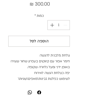
מחיר
כמות
*
הוספה לסל
צלחת מלבנית להגשה
חימר אפור עם קיווקוים בעפרון שחור שצוירו
באופן ידני ומעל גלזורה שקופה.
יפה כצלחת הגשה לאירוח
לשימוש כפלטת גבינות\מאפים\עוגיות\
ירקות\פירות.
מידות:
אורך: 26
רוחב:20.5