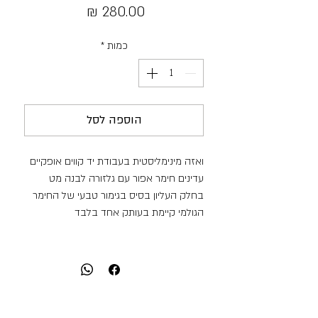
מחיר
כמות
*
הוספה לסל
ואזה מינימליסטית בעבודת יד קווים אופקיים
עדינים חימר אפור עם גלזורה לבנה מט
בחלק העליון בסיס בגימור טבעי של החימר
הגולמי קיימת בעותק אחד בלבד
מידות:
משקל: 303 גרם
גובה: 8.5 ס"מ
היקף: 29 ס"מ