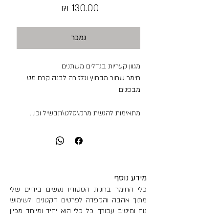
מחיר
נמכר
מגוון קעריות בגדלים משתנים
חימר שחור מבחוץ וגלזורה לבנה קרם מט
מבפנים
מתאימות להגשת מרק\סלט\תבשיל וכו...
כל קערה מעט שונה מאחרת
יפות לבד או כסדרה
מידע נוסף
כלי החימר בחנות הסטודיו נעשים בידיים שלי
מתוך אהבה והקפדה לפרטים הקטנים ולשימוש
נוח ומיטיב עבורך. כל כלי הוא יחיד ומיוחד מכיון