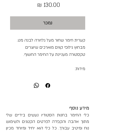
מחיר
נמכר
קערית חימר שחור מעל גלזורה לבנה מט.
מבחוץ גילופי קווים מוארכים שיוצרים
טקסטורה מעניינת על החימר החשוף.
מידות:
גובה: 7 ס"מ
קוטר: 13.5 ס"מ
היקף כלי: 43 ס"מ
כמות הכלת נוזל: 450 מ"ל
משקל: 308 גר'
מידע נוסף
כלי החימר בחנות הסטודיו נעשים בידיים שלי
מתוך אהבה והקפדה לפרטים הקטנים ולשימוש
נוח ומיטיב עבורך. כל כלי הוא יחיד ומיוחד מכיון