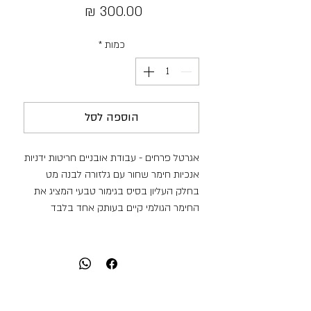
מחיר
כמות
*
הוספה לסל
אגרטל פרחים - עבודת אובניים חריטות ידניות
אנכיות חימר שחור עם גלזורה לבנה מט
בחלק העליון בסיס בגימור טבעי המציג את
החימר הגולמי קיים בעותק אחד בלבד
מידות:
משקל: 435 גרם
גובה: 10.5 ס"מ
קוטר: 8 ס"מ