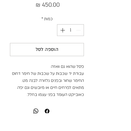
מחיר
כמות
*
הוספה לסל
פסל שהוא גם וואזה
עבודת יד שכבות על שכבות של חימר דחוס
החימר שחור ובפנים גלזורה לבנה מט.
מתאים לפרחים חיים או מיובשים וגם יפה
כאובייקט העומד בפני עצמו בחלל.
שימו לב כי הפסל הינו די כבד ( משקלו:
2.105 קילו)
הערה:לאורך זמן אם יש בכלי מים הוא מעביר
לחות לכן רצוי שלא להניח אותו מעל משטח