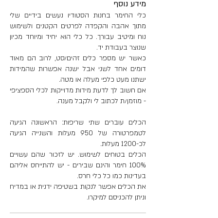
מידע נוסף
עץ או כל משטח אחר שסופג מים.
כלי החימר בחנות הסטודיו נעשים בידיים שלי
מתוך אהבה והקפדה לפרטים הקטנים ולשימוש
מידות:
נוח ומיטיב עבורך. כל כלי הוא יחיד ומיוחד מכיון
גובה: 14 ס"מ
שנוצר בעבודת יד.
מפתח עליון:10*13 ס"מ
כאשר יש מספר כלים זהים/סט, לרוב הם מאוד
היקף כלי: 50 ס"מ
דומים אחד לשני אבל ישנה אפשרות שהמידות
כמות הכלת מים: 800 מ"ל
ישתנו מעט כלפי מעלה או מטה.
אם חשוב לך לדעת מידות מדוייקות לכלי הספציפי
משקל: 2.105 גר'
- מוזמן/ת לכתוב לי ולקבל מענה.
הכלים עוברים שתי שריפות: הראשונה הגיעה
לטמפרטורה של 950 מעלות והשנייה הגיעה
לכ-1200 מעלות.
הכלים בטוחים לשימוש. יש לזכור שהם עשויים
100% חימר והינם שבירים - יש להתייחס אליהם
בעדינות כמו כל כלי חרס.
את הכלים אפשר לנקות בשטיפה ידנית או במדיח
וניתן להכניסם למיקרו.