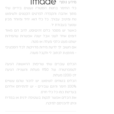
מידע נוסף
קוטר: 3.5 ס"מ
כלי החימר בחנות הסטודיו נעשים בידיים שלי
היקף כלי: 22 ס"מ
מתוך אהבה והקפדה לפרטים הקטנים ולשימוש
משקל: 156 גר'
נוח ומיטיב עבורך. כל כלי הוא יחיד ומיוחד מכיון
מעט מחורר ולכן לא מתאים למים (צמח חי)
שנוצר בעבודת יד.
כאשר יש מספר כלים זהים/סט, לרוב הם מאוד
דומים אחד לשני אבל ישנה אפשרות שהמידות
ישתנו מעט כלפי מעלה או מטה.
אם חשוב לך לדעת מידות מדוייקות לכלי הספציפי
- מוזמן/ת לכתוב לי ולקבל מענה.
הכלים עוברים שתי שריפות: הראשונה הגיעה
לטמפרטורה של 950 מעלות והשנייה הגיעה
לכ-1200 מעלות.
הכלים בטוחים לשימוש. יש לזכור שהם עשויים
100% חימר והינם שבירים - יש להתייחס אליהם
בעדינות כמו כל כלי חרס.
את הכלים אפשר לנקות בשטיפה ידנית או במדיח
וניתן להכניסם למיקרו.