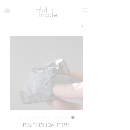
וואזת אבן מגורענת