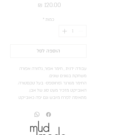
מחיר
כמות
*
הוספה לסל
עבודה ידנית , חימר אפור, גלזורה אפורה
משחקת בגוונים שונים.
החימר מגורגר \מחוספס- בעל טקסטורה.
האובייקט מזכיר מעט סוג של אבן.
מתאימה לפרח מיובש וגם יפה כאובייקט
בפני עצמו.
הכלי אינו יכול להכיל נוזלים.
מידות:
גובה: 4.5 ס"מ